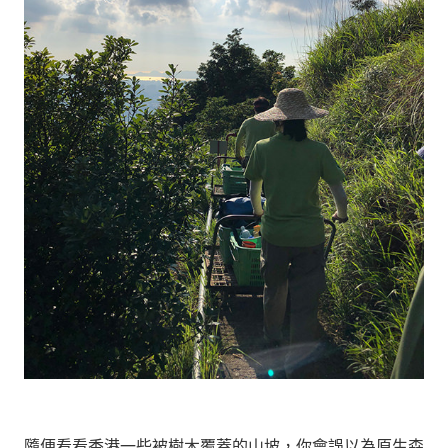
隨便看看香港一些被樹木覆蓋的山坡，你會誤以為原生森