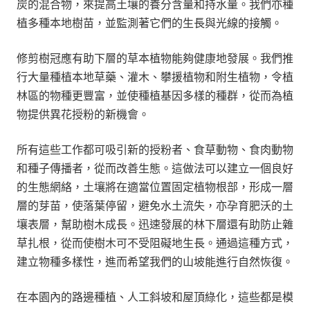
炭的混合物，來提高土壤的養分含量和持水量。我們亦種
植多種本地樹苗，並監測著它們的生長與光線的接觸。
修剪樹冠應有助下層的草本植物能夠健康地發展。我們推
行大量種植本地草藥、灌木、攀援植物和附生植物，令植
林區的物種更豐富，並使種植基因多樣的種群，從而為植
物提供異花授粉的新機會。
所有這些工作都可吸引新的授粉者、食草動物、食肉動物
和種子傳播者，從而改善生態。這做法可以建立一個良好
的生態網絡，土壤將在適當位置固定植物根部，形成一層
層的芽苗，使落葉停留，避免水土流失，亦孕育肥沃的土
壤表層，幫助樹木成長。迅速發展的林下層還有助防止雜
草扎根，從而使樹木可不受阻礙地生長。通過這種方式，
建立物種多樣性，進而希望我們的山坡能進行自然恢復。
在本園內的路邊種植、人工斜坡和屋頂綠化，這些都是模