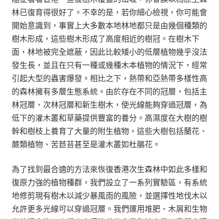
林已復育得很好了。不幸的是，若你細心檢視，你可能會
開始意識到，事實上大多數本地林地都只是由幾個種類的
樹木形成，這些樹木形成了高度相近的樹冠。在樹木下
面，林地被完全遮蔽，因此比較矮小的低層植物幾乎沒法
發生長，並且在只有一種或幾種木本植物的情況下，經常
引起大型的蟲害爆發。相比之下，熱帶和亞熱帶多樣性高
的森林擁有多層生態系統。由於存在不同的冠層，包括主
林冠層、次林冠層和新生樹木，使光線能夠穿過冠層，為
低下的灌木叢和草藥提供豐富的養分。高濕度在大樹的樹
幹和樹枝上養育了大量的附生植物，這些大樹包括蘭花、
蕨類植物、苦苣苔甚至是灌木叢如杜鵑花。
為了找到最合適的方法來恢復香港次生森林中如此多樣和
復原力強的植物種群，我們設立了一系列實驗區，有系統
地修剪現有樹木以減少暴風雨的風險，並選擇性地伐木以
允許更多光線可以穿過冠層。我們運用堆肥、木屑和生物