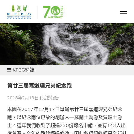
新聞及資源
KFBG網誌
第廿三屆嘉道理兄弟紀念跑
2018年2月13日 |
活動報告
本園在2017年12月17日舉辦第廿三屆嘉道理兄弟紀念
跑，以紀念兩位已故的創辦人—羅蘭士勳爵及賀理士爵
士。這年我們收到了超過230份報名申請，並有143人出
席參賽。今年的路線經過修改，因此各項紀錄都是全新計