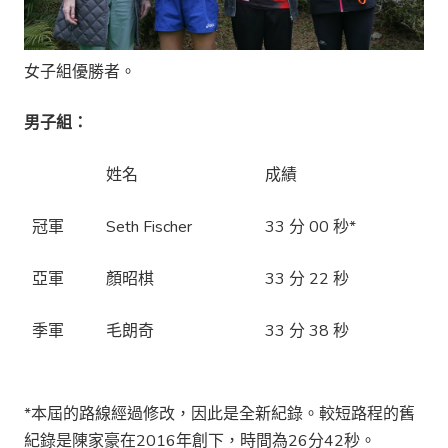
女子組優勝者。
男子組：
姓名
成績
冠軍
Seth Fischer
33 分 00 秒*
亞軍
顏昭棋
33 分 22 秒
季軍
毛朗奇
33 分 38 秒
*本屆的路線經過修改，因此是全新紀錄。較短路程的舊
紀錄是陳家豪在2016年創下，時間為26分42秒。