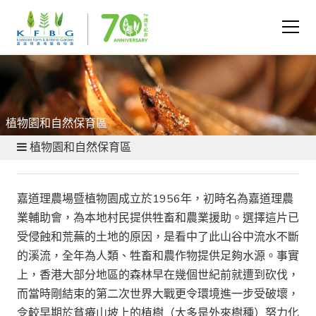
植物園和自然保育區
植物園和自然保育區
嘉道理農場暨植物園成立於1956年，初時名為嘉道理農
業輔助會，為本地村民提供牲畜和農業援助。選擇這片已
受侵蝕和荒蕪的土地的原因，是看中了此山谷中流水不斷
的溪流，全年為人類
、
牲畜和農作物提供足夠水源。事實
上，香港大部分地區的森林早在幾個世紀前就遭到砍伐，
而當時剛結束的第二次世界大戰更令環境進一步受破壞
，
令較早期於貧瘠山坡上的植樹（大多是外來樹種）努力化