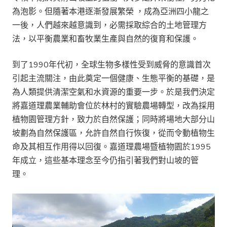
為泡影。但隨著本港逐漸發展繁榮
，
成為亞洲四小龍之
一後，人們越來越意識到，必需採取綜合的土地管理方
法，以平衡農業和畜牧業生產與自然的復育和保護。
到了1990年代初，全球生物多樣性受到威脅的意識首次
引起主流關注，由此奠定一個健康、生態平衡的基礎，是
為人類提供清潔空氣和水資源的重要一步。於是我們決定
將嘉道理農業輔助會位於林村的實驗農場轉型，改為採用
植物園管理方針，致力於自然保護
；
同時將場地大部分山
坡劃為自然保護區，允許自然自行恢復，從而令動植物生
命及其相互作用得以回復。嘉道理農場暨植物園於1995
年成立，這些基本理念至今仍指引著我們對山坡的管
理。