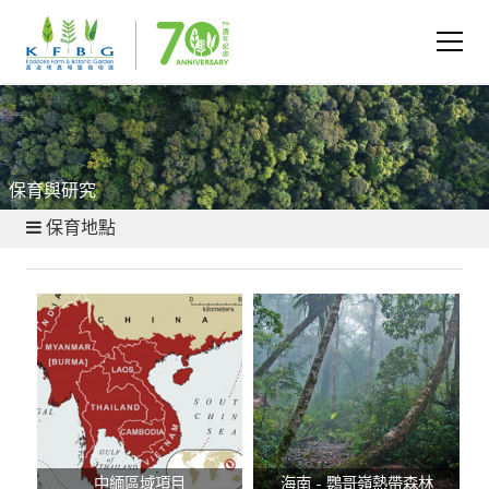
保育與研究
保育地點
中緬區域項目
海南 - 鸚哥嶺熱帶森林