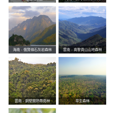
海南 - 俄賢嶺石灰岩森林
雲南 - 高黎貢山山地森林
雲南 - 銅壁關熱帶雨林
旱生森林