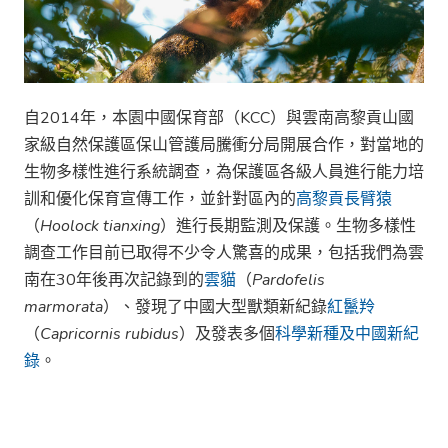
自2014年，本園中國保育部（KCC）與雲南高黎貢山國
家級自然保護區保山管護局騰衝分局開展合作，對當地的
生物多樣性進行系統調查，為保護區各級人員進行能力培
訓和優化保育宣傳工作，並針對區內的
高黎貢長臂猿
（
Hoolock tianxing
）進行長期監測及保護。生物多樣性
調查工作目前已取得不少令人驚喜的成果，包括我們為雲
南在30年後再次記錄到的
雲貓
（
Pardofelis
marmorata
）、發現了中國大型獸類新紀錄
紅鬣羚
（
Capricornis rubidus
）及發表多個
科學新種及中國新紀
錄
。