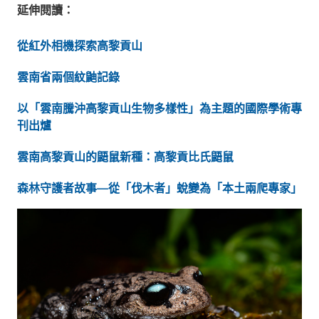
延伸閱讀：
從紅外相機探索高黎貢山
雲南省兩個紋鼬記錄
以「雲南騰沖高黎貢山生物多樣性」為主題的國際學術專
刊出爐
雲南高黎貢山的鼯鼠新種：高黎貢比氏鼯鼠
森林守護者故事—從「伐木者」蛻變為「本土兩爬專家」