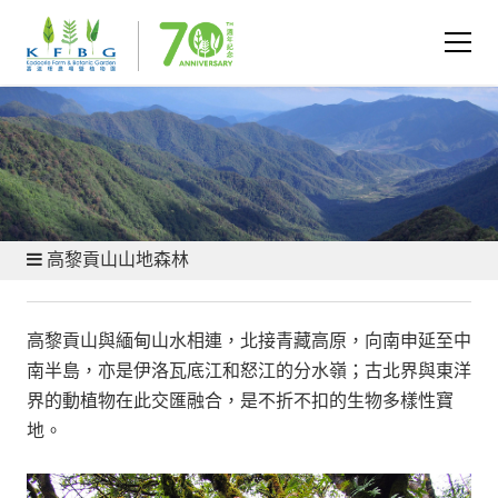
保育與研究 - 保育地點
高黎貢山山地森林
高黎貢山與緬甸山水相連，北接青藏高原，向南申延至中
南半島，亦是伊洛瓦底江和怒江的分水嶺；古北界與東洋
界的動植物在此交匯融合，是不折不扣的生物多樣性寶
地。