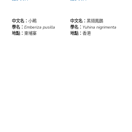
中文名：
小鵐
中文名：
黑頦鳳鶥
學名：
Emberiza pusilla
學名：
Yuhina nigrimenta
地點：
柬埔寨
地點：
香港
更多資料
更多資料
中文名：
條紋小頭蛇
中文名：
貢山鈍頭蛇
學名：
Oligodon hamptoni
學名：
Pareas vindumi
地點：
雲南（中國新紀錄）
地點：
雲南（中國新紀錄）
更多資料
更多資料