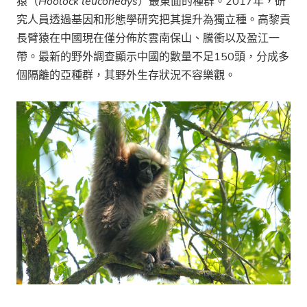
猿（
Hoolock leuconedys
）最東面的種群。2017年，研
究人員透過基因和形態學研究把其提升為獨立種。高黎貢
長臂猿在中國現在僅分佈於雲南保山、騰衝以及盈江一
帶。最新的野外調查顯示中國的數量不足150頭，分成多
個隔離的亞種群，其野外生存狀況不容樂觀。