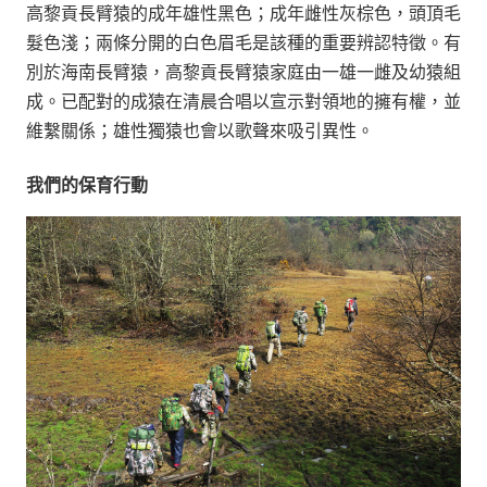
高黎貢長臂猿的成年雄性黑色；成年雌性灰棕色，頭頂毛
髮色淺；兩條分開的白色眉毛是該種的重要辨認特徵。有
別於海南長臂猿，高黎貢長臂猿家庭由一雄一雌及幼猿組
成。已配對的成猿在清晨合唱以宣示對領地的擁有權，並
維繫關係；雄性獨猿也會以歌聲來吸引異性。
我們的保育行動