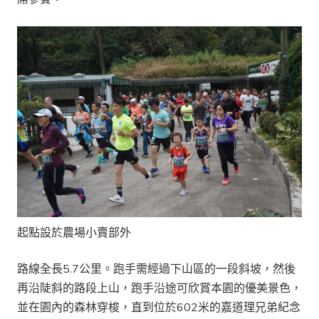
起點設於農場小賣部外
路線全長5.7公里。跑手需經過下山區的一段斜坡，然後
再沿陡斜的路段上山，跑手沿途可欣賞本園的優美景色，
並在園內的森林穿梭，直到位於602米的嘉道理兄弟紀念