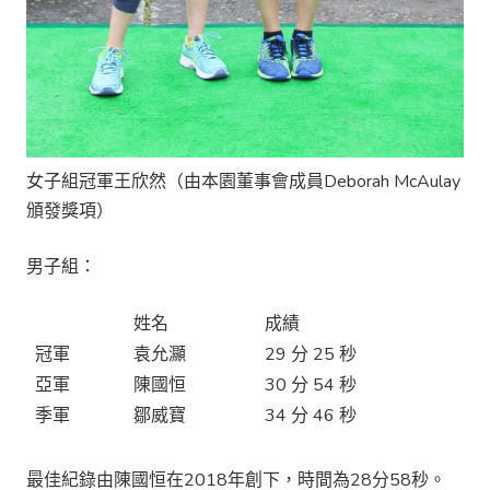
女子組冠軍王欣然（由本園董事會成員Deborah McAulay
頒發獎項）
男子組：
姓名
成績
冠軍
袁允灦
29 分 25 秒
亞軍
陳國恒
30 分 54 秒
季軍
鄒威寶
34 分 46 秒
最佳紀錄由陳國恒在2018年創下，時間為28分58秒。