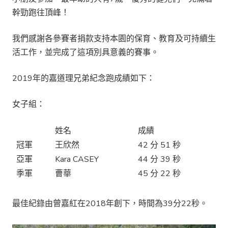
幹勁跑往頂峰！
我們感謝各參賽者捐款支持本園的保育、教育及可持續生
活工作，並完成了這項別具意義的賽事。
2019年的嘉道理兄弟紀念跑成績如下：
女子組：
姓名
成績
冠軍
王欣然
42 分 51 秒
亞軍
Kara CASEY
44 分 39 秒
季軍
曹華
45 分 22 秒
最佳紀錄由曾嘉紅在2018年創下，時間為39分22秒。