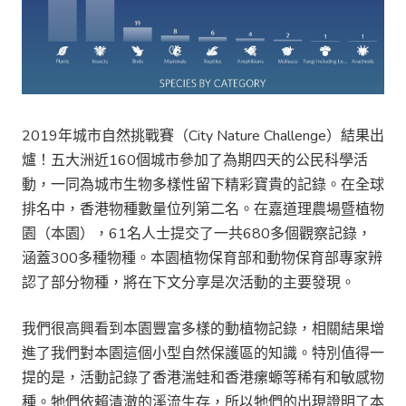
2019年城市自然挑戰賽（City Nature Challenge）結果出
爐！五大洲近160個城市參加了為期四天的公民科學活
動，一同為城市生物多樣性留下精彩寶貴的記錄。在全球
排名中，香港物種數量位列第二名。在嘉道理農場暨植物
園（本園），61名人士提交了一共680多個觀察記錄，
涵蓋300多種物種。本園植物保育部和動物保育部專家辨
認了部分物種，將在下文分享是次活動的主要發現。
我們很高興看到本園豐富多樣的動植物記錄，相關結果增
進了我們對本園這個小型自然保護區的知識。特別值得一
提的是，活動記錄了香港湍蛙和香港瘰螈等稀有和敏感物
種。牠們依賴清澈的溪流生存，所以牠們的出現證明了本