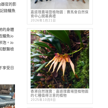
內器官的影
確記錄鱷魚
嘉道理農場暨植物園：賽馬會自然保
育中心開幕典禮
2026年1月21日
牠的身體
鱷魚Jo
泡。Jo
和獸醫檢
下享受日
香港自然瑰寶：嘉道理農場暨植物園
的七種值得注意的植物
2025年10月8日