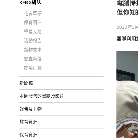
電腦掃
KFBG網誌
但你知
花言草語
保育關注
2023年1月
華夏大地
團隊利用
活動報告
動物故事
書蟲角落
農場日誌
新聞稿
本園發售的書籍及影片
報告及刊物
教育資源
保育資源