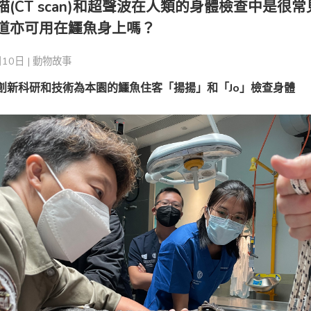
描(CT scan)和超聲波在人類的身體檢查中是很
道亦可用在鱷魚身上嗎？
10日 |
動物故事
創新科研和技術為本園的鱷魚住客「揚揚」和「
Jo
」檢查身體