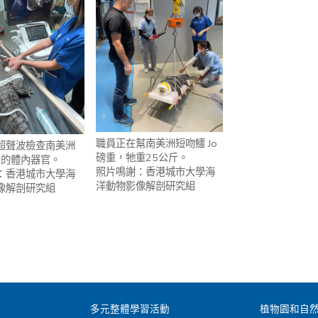
職員正在幫南美洲短吻鱷 Jo
超聲波檢查南美洲
磅重，牠重25公斤。
o 的體內器官。
照片鳴謝：香港城市大學海
：香港城市大學海
洋動物影像解剖研究組
像解剖研究組
多元整體學習活動
植物園和自