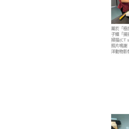
屬於「極
子鱷「揚
掃描(CT 
照片鳴謝
洋動物影