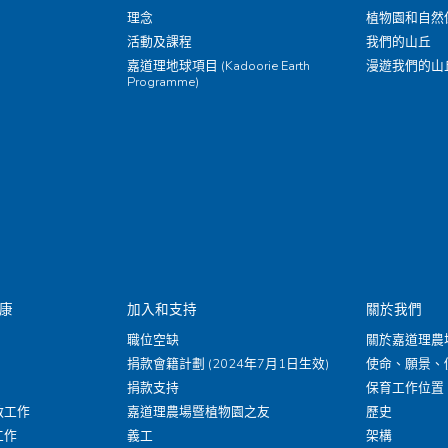
理念
植物園和自然
活動及課程
我們的山丘
嘉道理地球項目 (Kadoorie Earth
漫遊我們的山
Programme)
康
加入和支持
關於我們
職位空缺
關於嘉道理農
捐款會籍計劃 (2024年7月1日生效)
使命、願景、
捐款支持
保育工作位置
救工作
嘉道理農場暨植物園之友
歷史
工作
義工
架構