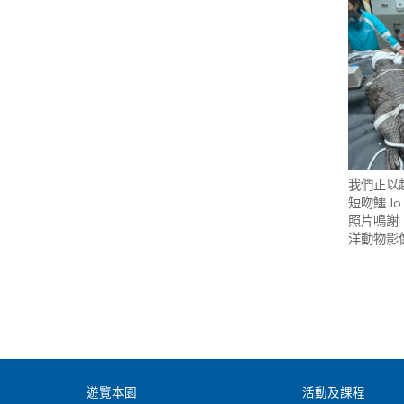
我們正以
短吻鱷 J
照片鳴謝
洋動物影
遊覽本園
活動及課程