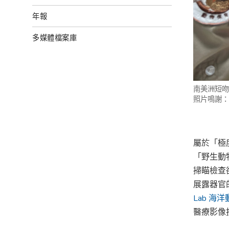
年報
多媒體檔案庫
南美洲短吻鱷
照片鳴謝
屬於「極
「野生動
掃瞄檢查
展露器官
Lab 海
醫療影像