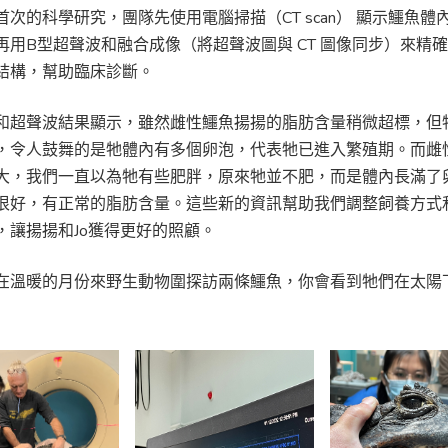
首次的科學研究，團隊先使用電腦掃描（CT scan） 顯示鱷魚體
再用B型超聲波和融合成像（將超聲波圖與 CT 圖像同步）來精
結構，幫助臨床診斷。
和超聲波結果顯示，雖然雌性鱷魚揚揚的脂肪含量稍微超標，但
，令人鼓舞的是牠體內有多個卵泡，代表牠已進入繁殖期。而雌性
大，我們一直以為牠有些肥胖，原來牠並不肥，而是體內長滿了卵
很好，有正常的脂肪含量。這些新的資訊幫助我們調整飼養方式
，讓揚揚和Jo獲得更好的照顧。
在溫暖的月份來野生動物圍探訪兩條鱷魚，你會看到牠們在太陽