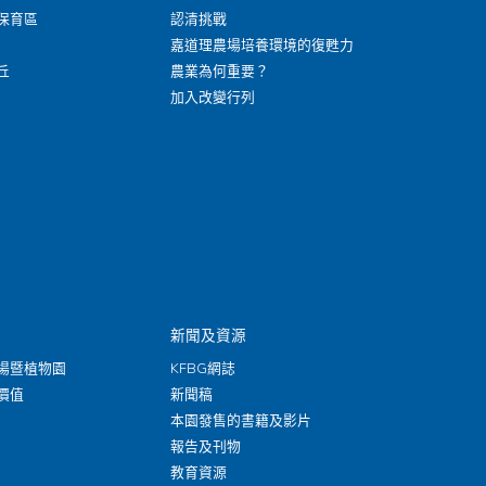
保育區
認清挑戰
嘉道理農場培養環境的復甦力
丘
農業為何重要？
加入改變行列
新聞及資源
場暨植物園
KFBG網誌
價值
新聞稿
本園發售的書籍及影片
報告及刊物
教育資源