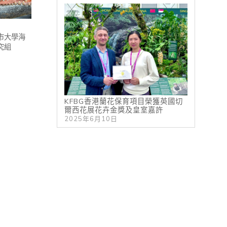
市大學海
究組
KFBG香港蘭花保育項目榮獲英國切
爾西花展花卉金獎及皇室嘉許
2025年6月10日