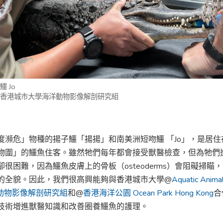
 Jo
：香港城市大學海洋動物影像解剖研究組
度瀕危」物種的揚子鱷「揚揚」和南美洲短吻鱷 「Jo」，是居住
物圍」的鱷魚住客。雖然牠們每年都會接受獸醫檢查，但為牠們
卻很困難，因為鱷魚皮膚上的骨板（osteoderms）會阻礙掃瞄
的全貌。因此，我們很高興能夠與香港城市大學@
Aquatic Animal
洋動物影像解剖研究組
和@
香港海洋公園 Ocean Park Hong Kong
合
技術增進獸醫知識和改善圈養鱷魚的護理。