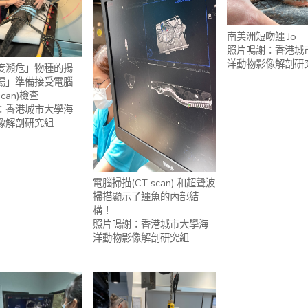
南美洲短吻鱷 Jo
照片鳴謝：香港城
洋動物影像解剖研
度瀕危」物種的揚
揚」準備接受電腦
scan)檢查
：香港城市大學海
像解剖研究組
電腦掃描(CT scan) 和超聲波
掃描顯示了鱷魚的內部結
構！
照片鳴謝：香港城市大學海
洋動物影像解剖研究組