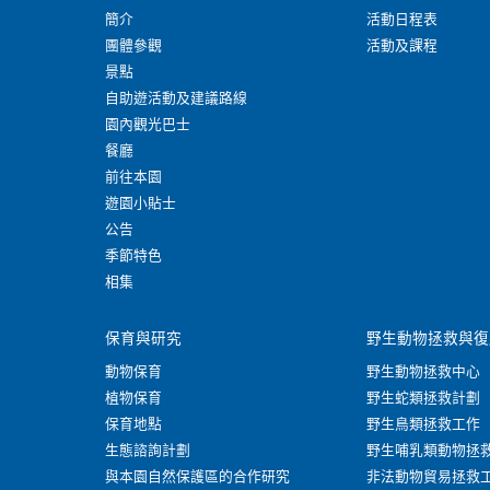
簡介
活動日程表
團體參觀
活動及課程
景點
自助遊活動及建議路線
園內觀光巴士
餐廳
前往本園
遊園小貼士
公告
季節特色
相集
保育與研究
野生動物拯救與復
動物保育
野生動物拯救中心
植物保育
野生蛇類拯救計劃
保育地點
野生鳥類拯救工作
生態諮詢計劃
野生哺乳類動物拯
與本園自然保護區的合作研究
非法動物貿易拯救