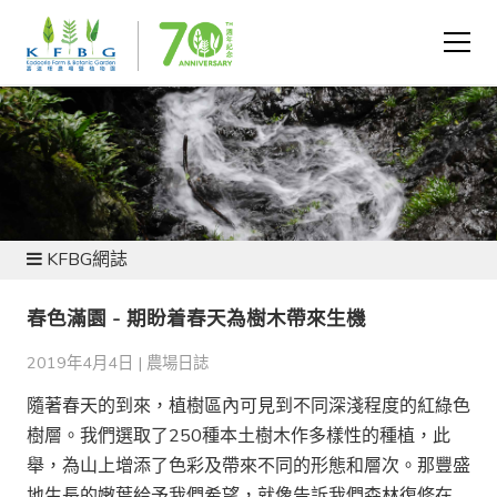
新聞及資源
KFBG網誌
春色滿園 - 期盼着春天為樹木帶來生機
2019年4月4日 |
農場日誌
隨著春天的到來，植樹區內可見到不同深淺程度的紅綠色
樹層。我們選取了250種本土樹木作多樣性的種植，此
舉，為山上增添了色彩及帶來不同的形態和層次。那豐盛
地生長的嫩葉給予我們希望，就像告訴我們森林復修在