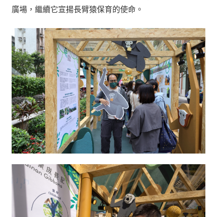
廣場，繼續它宣揚長臂猿保育的使命。