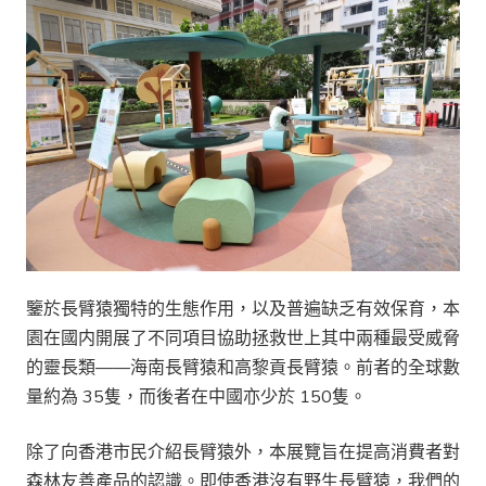
鑒於長臂猿獨特的生態作用，以及普遍缺乏有效保育，本
園在國内開展了不同項目協助拯救世上其中兩種最受威脅
的靈長類——海南長臂猿和高黎貢長臂猿。前者的全球數
量約為 35隻，而後者在中國亦少於 150隻。
除了向香港市民介紹長臂猿外，本展覽旨在提高消費者對
森林友善產品的認識。即使香港沒有野生長臂猿，我們的