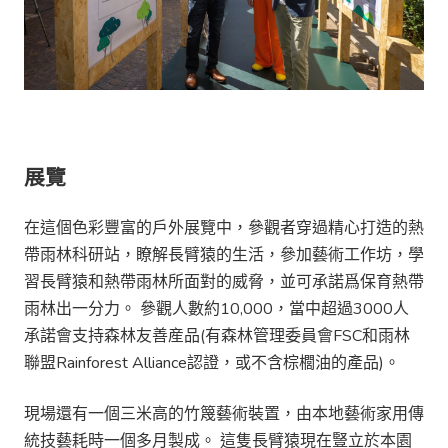
展覽
在這個色彩豐富的戶外展覽中，參觀者穿過精心打造的熱
帶雨林科研站，瞭解長臂猿的生活，參加藝術工作坊，學
習長臂猿和熱帶雨林所面對的威脅，並可承諾爲保育熱帶
雨林出一分力。 參觀人數約10,000，當中超過3000人
承諾會支持森林友善産品(有森林管理委員會FSC和雨林
聯盟Rainforest Alliance認證，或不含棕櫚油的產品)。
現場還有一個三米高的竹篾藝術裝置，由本地藝術家用傳
統技藝耗時一個多月製成。 這隻長臂猿現在豎立於本園