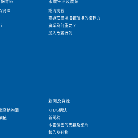
然保育區
永續生活及農業
保育區
認清挑戰
嘉道理農場培養環境的復甦力
丘
農業為何重要？
加入改變行列
新聞及資源
場暨植物園
KFBG網誌
價值
新聞稿
本園發售的書籍及影片
報告及刊物