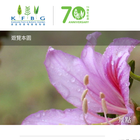
遊覽本園
景點