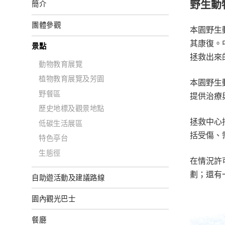
野生動
簡介
團體參觀
本園野生
其康復。
景點
拯救出來
動物教育展覽
植物教育展覽及芳園
本園野生
野餐區
提供治療與
歷史地標及觀景地點
拯救中心
低碳生活展區
括受傷、
特色亭台
生態徑
在情況許
劃；還有
自助遊活動及建議路線
園內觀光巴士
餐廳