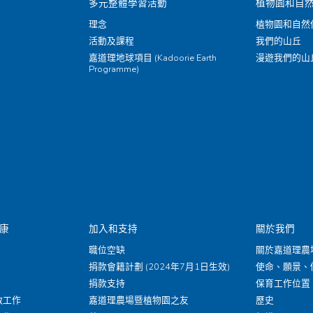
多元整體學習活動
植物園和自
理念
植物園和自然
活動及課程
我們的山丘
嘉道理地球項目 (Kadoorie Earth
漫遊我們的山
Programme)
康
加入和支持
關於我們
職位空缺
關於嘉道理農
捐款會籍計劃 (2024年7月1日生效)
使命、願景、
捐款支持
保育工作位置
救工作
嘉道理農場暨植物園之友
歷史