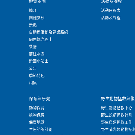
遊覽本園
活動及課程
簡介
活動日程表
團體參觀
活動及課程
景點
自助遊活動及建議路線
園內觀光巴士
餐廳
前往本園
遊園小貼士
公告
季節特色
相集
保育與研究
野生動物拯救與復
動物保育
野生動物拯救中心
植物保育
野生蛇類拯救計劃
保育地點
野生鳥類拯救工作
生態諮詢計劃
野生哺乳類動物拯