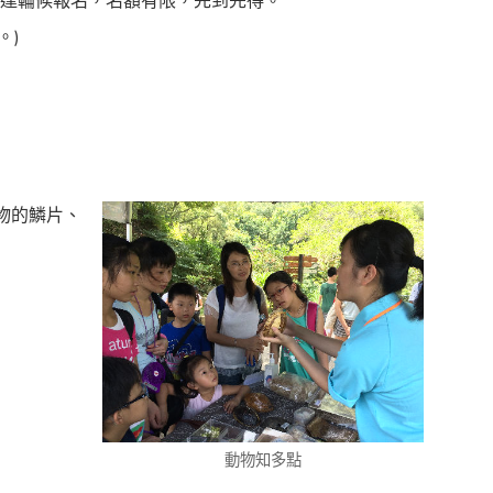
到達輪候報名，名額有限，先到先得。
。)
物的鱗片
、
動物知多點