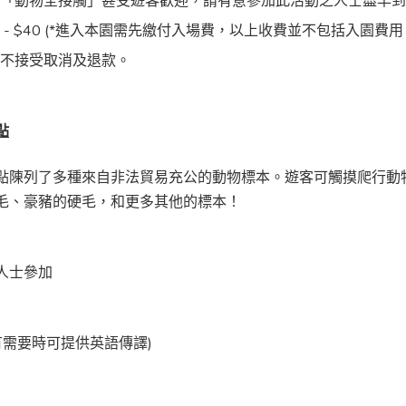
於「動物全接觸」甚受遊客歡迎，請有意參加此活動之人士盡早
 - $40 (*進入本園需先繳付入場費，以上收費並不包括入園費用
們不接受取消及退款。
點
點陳列了多種來自非法貿易充公的動物標本。
遊客可觸摸爬行動
毛、豪豬的硬毛，和更多其他的標本！
人士參加
有需要時可提供英語傳譯)