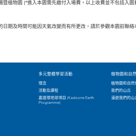
場暨植物園 (*進入本園需先繳付入場費，以上收費並不包括入園
的日期及時間可能因天氣改變而有所更改，請於參觀本園前聯絡
多元整體學習活動
植物園和自
理念
植物園和自然
活動及課程
我們的山丘
嘉道理地球項目 (Kadoorie Earth
漫遊我們的山
Programme)