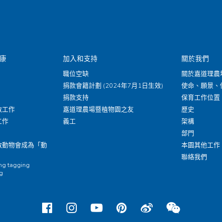
康
加入和支持
關於我們
職位空缺
關於嘉道理農
捐款會籍計劃 (2024年7月1日生效)
使命、願景、
捐款支持
保育工作位置
救工作
嘉道理農場暨植物園之友
歷史
工作
義工
架構
部門
救動物會成為「動
本園其他工作
聯絡我們
ing tagging
ng