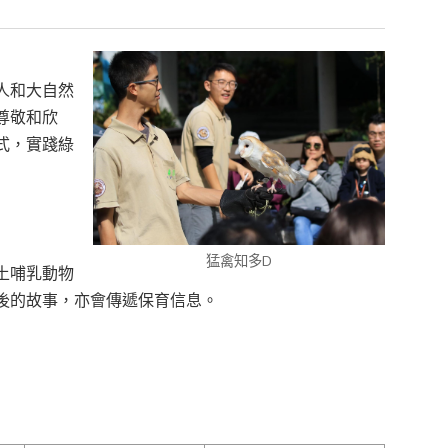
人和大自然
尊敬和欣
式，實踐綠
猛禽知多D
土哺乳動物
後的故事，亦會傳遞保育信息。