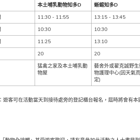
本土哺乳動物知多D
蜥蜴知多D
間
11:30 - 11:55
13:15 - 13:45
間
10:30
10:30
間
11:25
13:10
20
20
猛禽之家及本土哺乳動
藝舍外或翟克誠野生
物屋
物護理中心(因天氣
定)
：遊客可在活動當天到接待處旁的登記櫃台報名，屆時將會有本