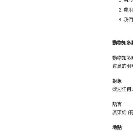
由
費用
我
動物知多
動物知多
雀鳥的羽
對象
歡迎任何
語言
廣東話 (
地點