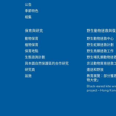
公告
季節特色
相集
保育與研究
野生動物拯救與復
動物保育
野生動物拯救中心
植物保育
野生蛇類拯救計劃
保育地點
野生鳥類拯救工作
生態諮詢計劃
野生哺乳類動物拯
與本園自然保護區的合作研究
非法動物貿易拯救
研究員
遣送和野放
設施
教育展覽：部分獲
物大使」
Black-eared kite w
project – Hong Ko