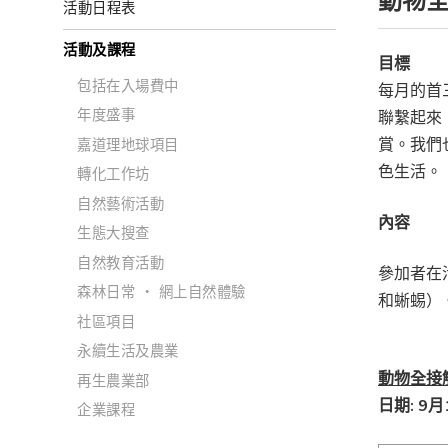
動物
活動日程表
活動及課程
目標
包括在入場費中
每月的首
年度盛事
聯繫起來
賞。我們
嘉道理地球項目
色生活
。
轉化工作坊
自然藝術活動
內容
生態大搜查
自然教育活動
參加者在
森林日常 ‧ 網上自然體驗
和蜥蜴）
社區項目
永續生活及農業
動物全接
再生農業部
日期: 9月
企業課程