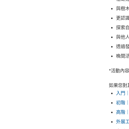
與樹
更認
探索
與他
透過
晚間
*活動內
如果您對
入門
初階
高階
外展