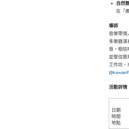
自然
在「
導師
音樂帶領人
多樂器演
音，相信
並堅信簡單
工作坊，
@kawainf
活動詳情
日期
時間
地點