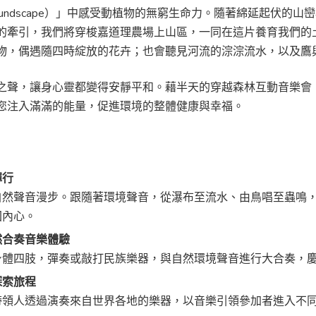
oundscape）」中感受動植物的無窮生命力。隨著綿延起伏的
的牽引，我們將穿梭嘉道理農場上山區，一同在這片養育我們的
物，偶遇隨四時綻放的花卉；也會聽見河流的淙淙流水，以及鷹
之聲，讓身心靈都變得安靜平和。藉半天的穿越森林互動音樂會
您注入滿滿的能量，促進環境的整體健康與幸福。
禪行
自然聲音漫步。跟隨著環境聲音，從瀑布至流水、由鳥唱至蟲鳴
回內心。
然合奏音樂體驗
身體四肢，彈奏或敲打民族樂器，與自然環境聲音進行大合奏，
探索旅程
帶領人透過演奏來自世界各地的樂器，以音樂引領參加者進入不