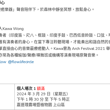
靜心
療癒樂器」聲音陪伴下，於森林中靜坐冥想，放鬆身心。
Kawa Wong
奏者（印度笛、尺八、框鼓、印度手鼓、巴西低音鈴鼓、口弦、
唯有演奏者的身心，在當下專注聆聽現場，才能奏出和諧自然的
直接由心的音樂最療癒動人。Kawa曾為 Arch Festival 
亦常為各種瑜珈/聲療/禪舞班或機構等演奏現場原聲音樂。
low
@flow.lifecircle
個人場次 1
額滿
2024 年 3 月 29 日（星期五）
下午 1 時 30 分 至 下午 5 時正
嘉道理農場暨植物園 上山區