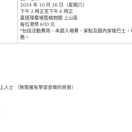
2024 年 10 月 26 日（星期六）
下午 2 時正至下午 6 時正
嘉道理農場暨植物園 上山區
每位港幣 600 元
*包括活動費用、本園入場費、茶點及園內穿梭巴士，
務。
以上人士 （無需擁有學習音樂的背景）
人