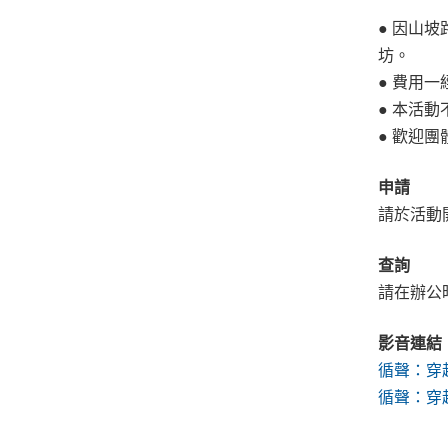
● 因山
坊。
● 費用
● 本活
● 歡迎
申請
請於活動
查詢
請在辦公時
影音連結
循聲：穿越
循聲：穿