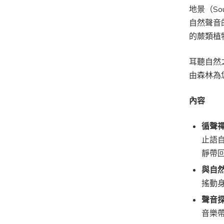
地景（S
自然聲音
的蕨類植
耳聽自然
由森林為
內容
循聲
止語
靜帶
與自
搖動
聲音
音樂