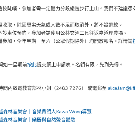
坡路較陡峭，參加者需一定體力分段緩慢步行上山。我們不建議患
一經收取，除因惡劣天氣或人數不足而取消外，將不設退款。
動不設車位預約，參加者請使用公共交通工具往返嘉道理農場。
團體參加，全年星期一至六（公眾假期除外）均開放報名。詳情請
開始一星期前
按此
提交網上申請表。名額有限，先到先得。
間內致電教育部林小姐（2483 7276） 或電郵至
alice.lam@kf
森林音樂會｜音樂帶領人Kawa Wong導覽
越森林音樂會｜樂器與自然聲音體驗