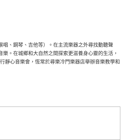
喉唱、鋼琴、吉他等）。在主流樂器之外尋找動聽聲
音樂。在城鄉和大自然之間探索更滋養身心靈的生活，
2021 舉行靜心音樂會，恆常於尋樂冷門樂器店舉辦音樂教學和