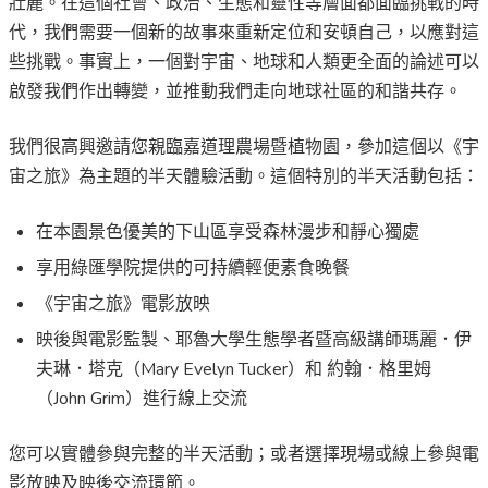
壯麗。在這個社會、政治、生態和靈性等層面都面臨挑戰的時
代，我們需要一個新的故事來重新定位和安頓自己，以應對這
些挑戰。事實上，一個對宇宙、地球和人類更全面的論述可以
啟發我們作出轉變，並推動我們走向地球社區的和諧共存。
我們很高興邀請您親臨嘉道理農場暨植物園，參加這個以《宇
宙之旅》為主題的半天體驗活動。這個特別的半天活動包括：
在本園景色優美的下山區享受森林漫步和靜心獨處
享用綠匯學院提供的可持續輕便素食晚餐
《宇宙之旅》電影放映
映後與電影監製、耶魯大學生態學者暨高級講師瑪麗．伊
夫琳．塔克（Mary Evelyn Tucker）和 約翰．格里姆
（John Grim）進行線上交流
您可以實體參與完整的半天活動；或者選擇現場或線上參與電
影放映及映後交流環節。