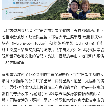
我們誠邀您參加以《宇宙之旅》為主題的半天自然體驗活動，
包括電影放映，映後與監製、耶魯大學生態學者 瑪麗·伊夫琳·
塔克（Mary Evelyn Tucker）和 約翰·格里姆（John Grim）進行
線上交流。榮獲艾美獎的紀錄片《宇宙之旅》
透過現代科學發
現和世界各地文化的智慧，講述一個關於宇宙、地球和人類演
化的史詩故事。
這部電影敘述了140億年的宇宙發展歷程，從宇宙誕生時的大
爆發，到簡單的分子原子出現；再到星系、恆星、太陽系的演
化，最後孕育出地球上複雜而且有意識的生命。這是一個富啟
發性的奇妙故事，讓我們透過科學去理解紛繁複雜的演化過
程，同時從詩歌、藝術、歷史、哲學和宗教的角度欣賞宇宙的