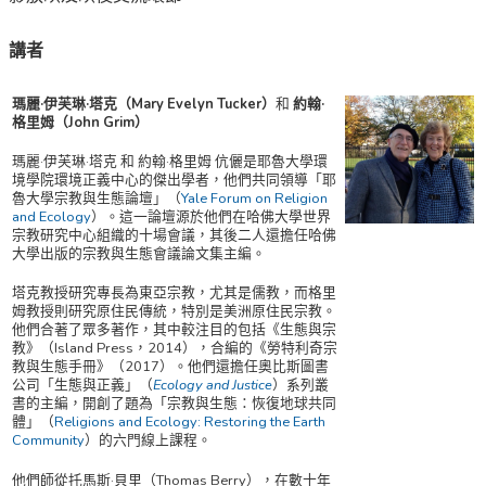
講者
瑪麗·伊芙琳·塔克（Mary Evelyn Tucker）
和
約翰·
格里姆（John Grim）
瑪麗·伊芙琳·塔克 和 約翰·格里姆 伉儷是耶魯大學環
境學院環境正義中心的傑出學者，他們共同領導「耶
魯大學宗教與生態論壇」（
Yale Forum on
Religion
and Ecology
）。這一論壇源於他們在哈佛大學世界
宗教研究中心組織的十場會議，其後二人還擔任哈佛
大學出版的宗教與生態會議論文集主編。
塔克教授研究專長為東亞宗教，尤其是儒教，而格里
姆教授則研究原住民傳統，特別是美洲原住民宗教。
他們合著了眾多著作，其中較注目的包括《生態與宗
教》（Island Press，2014），合編的《勞特利奇宗
教與生態手冊》（2017）。他們還擔任奧比斯圖書
公司「生態與正義」（
Ecology and Justice
）系列叢
書的主編，開創了題為「宗教與生態：恢復地球共同
體」（
Religions and Ecology: Restoring the Earth
Community
）的六門線上課程。
他們師從托馬斯·貝里（Thomas Berry），在數十年