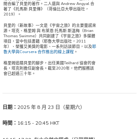
間合編了貝里的著作。二人還與 Andrew Angyal 合
著了《托馬斯·貝里傳》（哥倫比亞大學出版社
，
2019）。
貝里的〈新故事〉一文是《宇宙之旅》的主要靈感來
源。塔克、格里姆 與 布萊恩·托馬斯·斯溫梅（Brian
Thomas Swimme）共同創建了《宇宙之旅》多媒體
項目，當中包括書籍（耶魯大學出版社，2011
年）、榮獲艾美獎的電影、一系列訪談節目，以及
耶
魯大學與Coursera 合作推出的線上課程
。
格里姆追隨貝里的腳步，出任美國Teilhard 協會的會
長，塔克則擔任副會長。截至2020年，他們服務該
會已超過三十年。
日期：
2025 年 8 月 23 日（星期六）
時間：
16:15 - 20:45 HKT