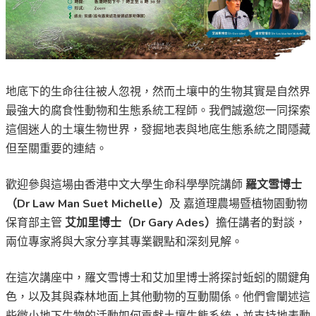
地底下的生命往往被人忽視，然而土壤中的生物其實是自然界
最強大的腐食性動物和生態系統工程師。我們誠邀您一同探索
這個迷人的土壤生物世界，發掘地表與地底生態系統之間隱藏
但至關重要的連結。
歡迎參與這場由香港中文大學生命科學學院講師
羅文雪博士
（Dr Law Man Suet Michelle）
及 嘉道理農場暨植物園動物
保育部主管
艾加里博士（Dr Gary Ades）
擔任講者的對談，
兩位專家將與大家分享其專業觀點和深刻見解。
在這次講座中，羅文雪博士和艾加里博士將探討蚯蚓的關鍵角
色，以及其與森林地面上其他動物的互動關係。他們會闡述這
些微小地下生物的活動如何貢獻土壤生態系統，並支持地表動