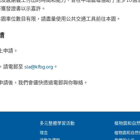
揚及感謝義工付出的時間和能力，曾在中環農墟協助了至少10個
將獲發證書以示嘉許。
本園車位數目有限，請盡量使用公共交通工具前往本園。
請
上申請。
，請電郵至
sla@kfbg.org
。
申請後，我們會儘快透過電郵與你聯絡。
多元整體學習活動
植物園和自
理念
植物園和自然