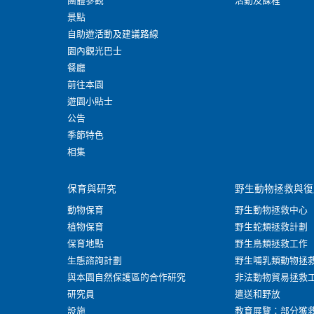
團體參觀
活動及課程
景點
自助遊活動及建議路線
園內觀光巴士
餐廳
前往本園
遊園小貼士
公告
季節特色
相集
保育與研究
野生動物拯救與復
動物保育
野生動物拯救中心
植物保育
野生蛇類拯救計劃
保育地點
野生鳥類拯救工作
生態諮詢計劃
野生哺乳類動物拯
與本園自然保護區的合作研究
非法動物貿易拯救
研究員
遣送和野放
設施
教育展覽：部分獲