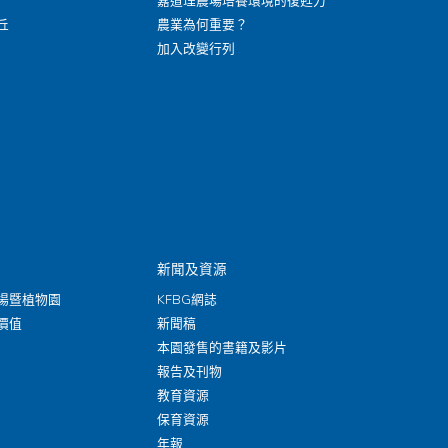
嘉道理農場培養環境的復甦力
丘
農業為何重要？
加入改變行列
新聞及資源
場暨植物園
KFBG網誌
價值
新聞稿
本園發售的書籍及影片
報告及刊物
教育資源
保育資源
年報