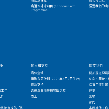
活動及課程
我們的山丘
嘉道理地球項目 (Kadoorie Earth
漫遊我們的山
Programme)
康
加入和支持
關於我們
職位空缺
關於嘉道理農
捐款會籍計劃 (2024年7月1日生效)
使命、願景、
捐款支持
保育工作位置
救工作
嘉道理農場暨植物園之友
歷史
工作
義工
架構
部門
救動物會成為「動
本園其他工作