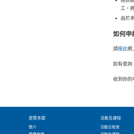
為表
工，
由於
如何申
請
按此
網
如有查詢
收到你的
遊覽本園
活動及課程
簡介
活動日程表