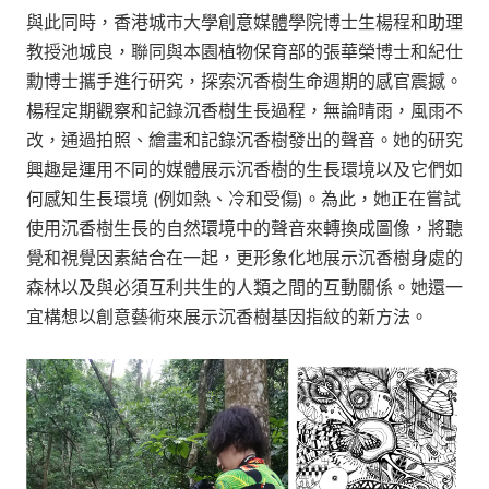
與此同時，香港城市大學創意媒體學院博士生楊程和助理
教授池城良，聯同與本園植物保育部的張華榮博士和紀仕
勳博士攜手進行研究，探索沉香樹生命週期的感官震撼。
楊程定期觀察和記錄沉香樹生長過程，無論晴雨，風雨不
改，通過拍照、繪畫和記錄沉香樹發出的聲音。她的研究
興趣是運用不同的媒體展示沉香樹的生長環境以及它們如
何感知生長環境 (例如熱、冷和受傷)。為此，她正在嘗試
使用沉香樹生長的自然環境中的聲音來轉換成圖像，將聽
覺和視覺因素結合在一起，更形象化地展示沉香樹身處的
森林以及與必須互利共生的人類之間的互動關係。她還一
宜構想以創意藝術來展示沉香樹基因指紋的新方法。