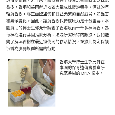
遺傳多樣性。近年來，盜伐者為了珍貴沉香而四出砍伐沉
香樹，香港和華南鄰近地區大量成株慘遭毒手。僅餘的年
輕沉香樹，亦正面臨盜伐和日益頻繁的自然威脅，如蟲害
和氣候變化。因此，讓沉香樹保持復原力是十分重要。本
園資助的博士生郭允軒調查了香港境內一千多棵沉香，為
每棵樹進行基因指紋分析。透過研究所得的數據，我們能
夠了解沉香樹在最近盜伐潮的存活情況，並據此制定保護
沉香樹脆弱族群所需的行動。
香港大學博士生郭允軒在
本園的保育遺傳實驗室研
究沉香樹的 DNA 樣本。