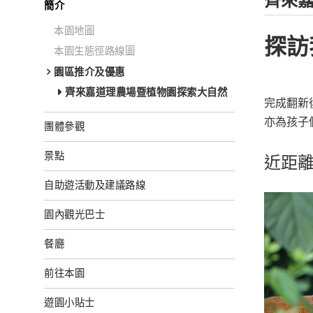
齊來
簡介
本園地圖
探訪
本園生態徑路線圖
園區推介及優惠
齊來嘉道理農場暨植物園探索大自然
完成翻新
亦為孩子
團體參觀
景點
近距
自助遊活動及建議路線
園內觀光巴士
餐廳
前往本園
遊園小貼士