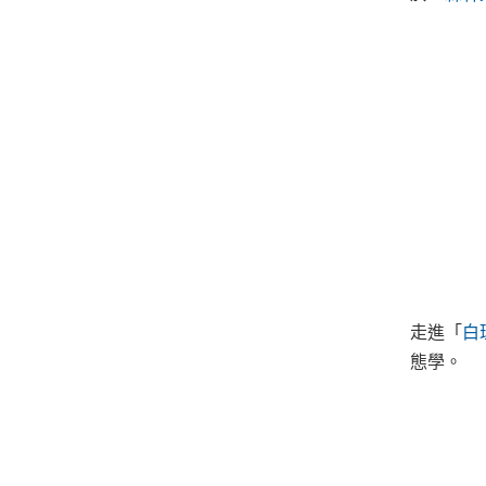
走進「
白
態學。