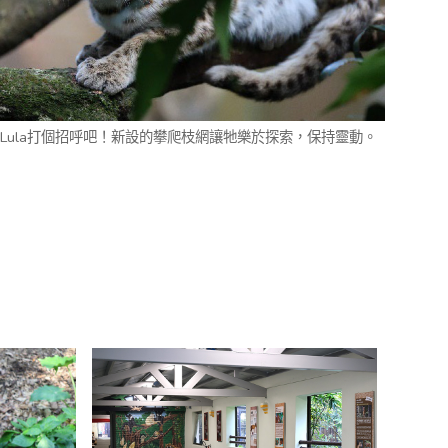
 Lula打個招呼吧！新設的攀爬枝網讓牠樂於探索，保持靈動。