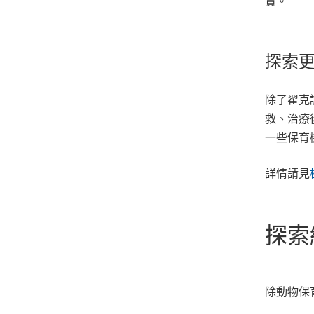
賞。
探索
除了翟克
救、治療
一些保育
詳情請見
探索
除動物保