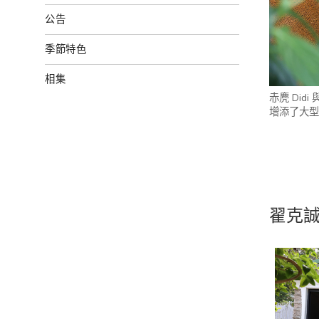
公告
季節特色
相集
赤麂 Di
增添了大型
翟克