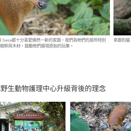
di 與 Sasa都十分喜愛煥然一新的家園，我們為牠們的居所特別
來跟豹貓
樹幹與木材，鼓勵牠們展現原始的玩樂。
誠野生動物護理中心升級背後的理念