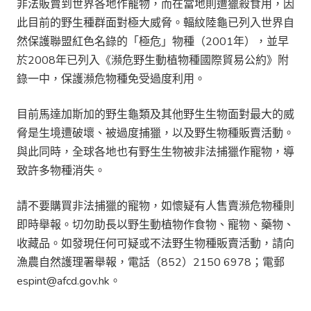
非法販賣到世界各地作寵物，而在當地則遭獵殺食用，因
此目前的野生種群面對極大威脅。輻紋陸龜已列入世界自
然保護聯盟紅色名錄的「極危」物種（2001年），並早
於2008年已列入《瀕危野生動植物種國際貿易公約》附
錄一中，保護瀕危物種免受過度利用。
目前馬達加斯加的野生龜類及其他野生生物面對最大的威
脅是生境遭破壞、被過度捕獵，以及野生物種販賣活動。
與此同時，全球各地也有野生生物被非法捕獵作寵物，導
致許多物種消失。
請不要購買非法捕獵的寵物，如懷疑有人售賣瀕危物種則
即時舉報。切勿助長以野生動植物作食物、寵物、藥物、
收藏品。如發現任何可疑或不法野生物種販賣活動，請向
漁農自然護理署舉報，電話（852）2150 6978；電郵
espint@afcd.gov.hk。