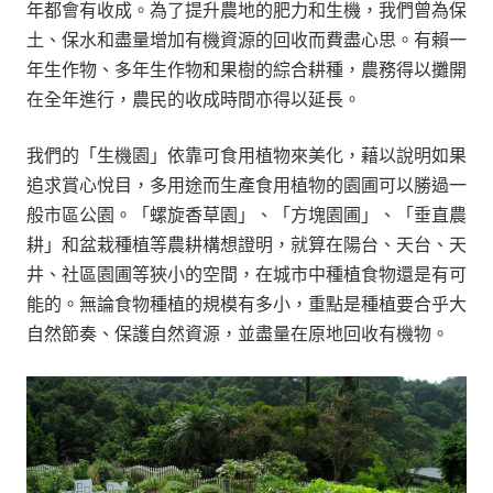
年都會有收成。為了提升農地的肥力和生機，我們曾為保
土、保水和盡量增加有機資源的回收而費盡心思。有賴一
年生作物、多年生作物和果樹的綜合耕種，農務得以攤開
在全年進行，農民的收成時間亦得以延長。
我們的「生機園」依靠可食用植物來美化，藉以說明如果
追求賞心悅目，多用途而生產食用植物的園圃可以勝過一
般市區公園。「螺旋香草園」、「方塊園圃」、「垂直農
耕」和盆栽種植等農耕構想證明，就算在陽台、天台、天
井、社區園圃等狹小的空間，在城市中種植食物還是有可
能的。無論食物種植的規模有多小，重點是種植要合乎大
自然節奏、保護自然資源，並盡量在原地回收有機物。