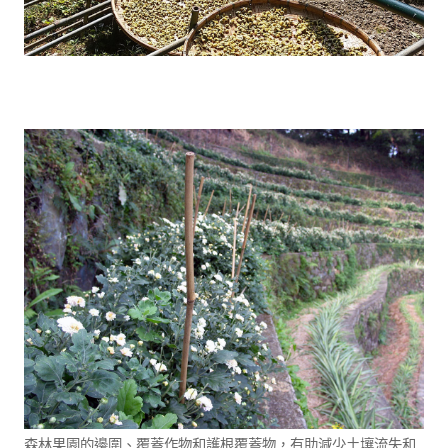
森林果園的邊圍、覆蓋作物和護根覆蓋物，有助減少土壤流失和