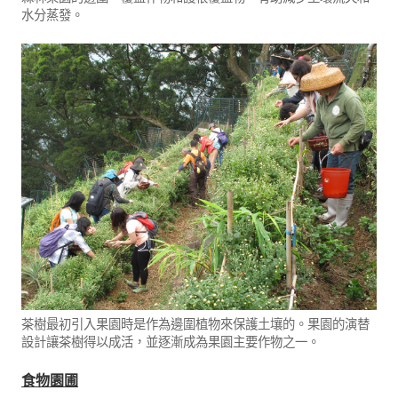
水分蒸發。
茶樹最初引入果園時是作為邊圍植物來保護土壤的。果園的演替
設計讓茶樹得以成活，並逐漸成為果園主要作物之一。
食物園圃