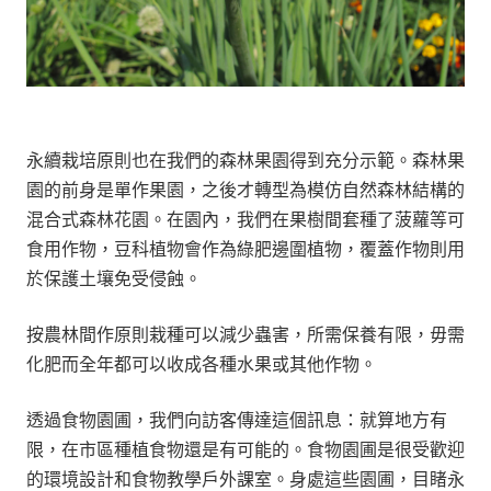
永續栽培原則也在我們的森林果園得到充分示範。森林果
園的前身是單作果園，之後才轉型為模仿自然森林結構的
混合式森林花園。在園內，我們在果樹間套種了菠蘿等可
食用作物，豆科植物會作為綠肥邊圍植物，覆蓋作物則用
於保護土壤免受侵蝕。
按農林間作原則栽種可以減少蟲害，所需保養有限，毋需
化肥而全年都可以收成各種水果或其他作物。
透過食物園圃，我們向訪客傳達這個訊息：就算地方有
限，在市區種植食物還是有可能的。食物園圃是很受歡迎
的環境設計和食物教學戶外課室。身處這些園圃，目睹永