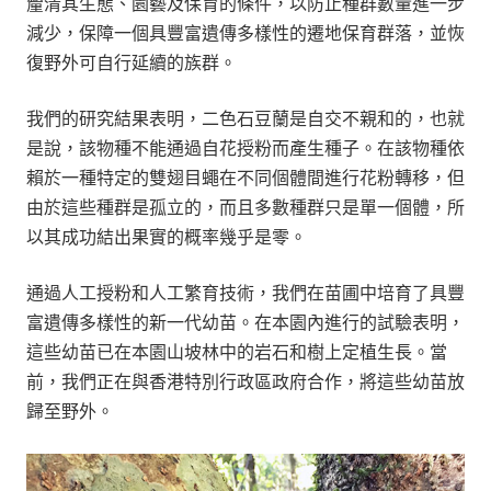
釐清其生態、園藝及保育的條件，以防止種群數量進一步
減少，保障一個具豐富遺傳多樣性的遷地保育群落，並恢
復野外可自行延續的族群。
我們的研究結果表明，二色石豆蘭是自交不親和的，也就
是說，該物種不能通過自花授粉而產生種子。在該物種依
賴於一種特定的雙翅目蠅在不同個體間進行花粉轉移，但
由於這些種群是孤立的，而且多數種群只是單一個體，所
以其成功結出果實的概率幾乎是零。
通過人工授粉和人工繁育技術，我們在苗圃中培育了具豐
富遺傳多樣性的新一代幼苗。在本園內進行的試驗表明，
這些幼苗已在本園山坡林中的岩石和樹上定植生長。當
前，我們正在與香港特別行政區政府合作，將這些幼苗放
歸至野外。