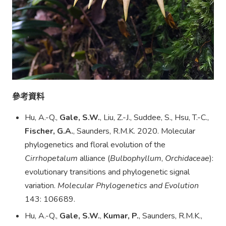
參考資料
Hu, A.-Q.,
Gale, S.W.
, Liu, Z.-J., Suddee, S., Hsu, T.-C.,
Fischer, G.A.
, Saunders, R.M.K. 2020. Molecular
phylogenetics and floral evolution of the
Cirrhopetalum
alliance (
Bulbophyllum
,
Orchidaceae
):
evolutionary transitions and phylogenetic signal
variation.
Molecular Phylogenetics and Evolution
143: 106689.
Hu, A.-Q.,
Gale, S.W.
,
Kumar, P.
, Saunders, R.M.K.,