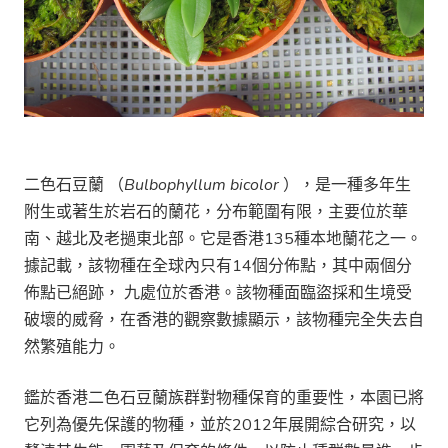
二色石豆蘭
（
Bulbophyllum bicolor
），
是一種多年生
附生或著生於岩石的蘭花，分布範圍有限，主要位於華
南、越北及老撾東北部。它是香港135種本地蘭花之一。
據記載，該物種在全球內只有14個分佈點，其中兩個分
佈點已絕跡，
九處位於香港。該物種面臨盜採和生境受
破壞的威脅，在香港的觀察數據顯示，該物種完全失去自
然繁殖能力。
鑑於香港二色石豆蘭族群對物種保育的重要性，本園已將
它列為優先保護的物種，並於2012年展開綜合研究，以