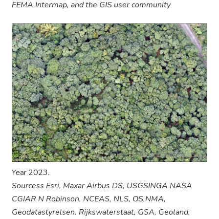
FEMA Intermap, and the GIS user community
Year 2023.
Sourcess Esri, Maxar Airbus DS, USGSINGA NASA
CGIAR N Robinson, NCEAS, NLS, OS,NMA,
Geodatastyrelsen. Rijkswaterstaat, GSA, Geoland,