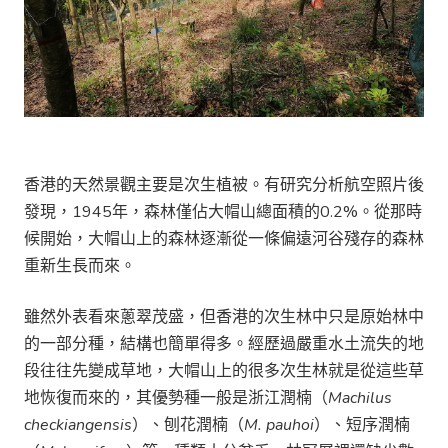
香港的天然景觀主要是次生植被。有研究分析航空照片後
發現，1945年，森林僅佔大帽山總面積的0.2%。從那時
候開始，大帽山上的森林逐漸從一條偏遠河谷殘存的森林
重新生長而來。
雖然外表看來蔥翠茂盛，但香港的次生林中只是原始林中
的一部分種，結構也簡單得多。經歷過嚴重水土流失的地
段往往先變成草地，大帽山上的很多次生林就是從這些草
地恢復而來的，其優勢種一般是浙江潤楠（
Machilus
checkiangensis
）、刨花潤楠（
M. pauhoi
）、短序潤楠