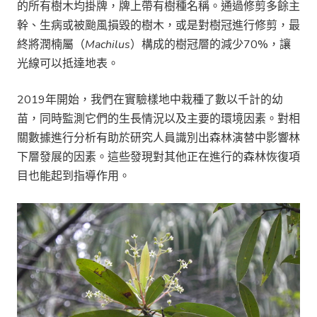
的所有樹木均掛牌，牌上帶有樹種名稱。通過修剪多餘主
幹、生病或被颱風損毀的樹木，或是對樹冠進行修剪，最
終將潤楠屬（
Machilus
）構成的樹冠層的減少70%，讓
光線可以抵達地表。
2019年開始，我們在實驗樣地中栽種了數以千計的幼
苗，同時監測它們的生長情況以及主要的環境因素。對相
關數據進行分析有助於研究人員識別出森林演替中影響林
下層發展的因素。這些發現對其他正在進行的森林恢復項
目也能起到指導作用。