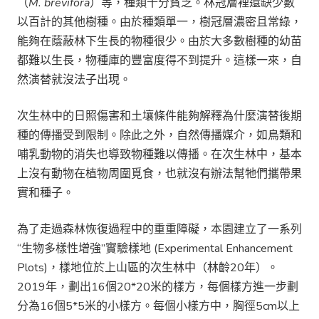
（
M. brevifora
）等，種類十分貧乏。林冠層裡還缺少數
以百計的其他樹種。由於種類單一，樹冠層濃密且常綠，
能夠在蔭蔽林下生長的物種很少。由於大多數樹種的幼苗
都難以生長，物種庫的豐富度得不到提升。這樣一來，自
然演替就沒法子出現。
次生林中的日照傷害和土壤條件能夠解釋為什麼演替後期
種的傳播受到限制。除此之外，自然傳播媒介，如鳥類和
哺乳動物的消失也導致物種難以傳播。在次生林中，基本
上沒有動物在植物周圍覓食，也就沒有辦法幫牠們攜帶果
實和種子。
為了走過森林恢復過程中的重重障礙，本園建立了一系列
“生物多樣性增強”實驗樣地 (Experimental Enhancement
Plots)，樣地位於上山區的次生林中（林齡20年）。
2019年，劃出16個20*20米的樣方，每個樣方進一步劃
分為16個5*5米的小樣方。每個小樣方中，胸徑5cm以上