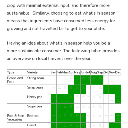
crop with minimal external input, and therefore more
sustainable. Similarly, choosing to eat what’s in season
means that ingredients have consumed less energy for
growing and not travelled far to get to your plate.
Having an idea about what’s in season help you be a
more sustainable consumer. The following table provides
an overview on local harvest over the year.
Type
Variety
Jan
Feb
Mar
Apr
May
Jun
Jul
Aug
Sep
Oct
Nov
Dec
Beans and
String bean
一
二
三
四
五
六
七
八
九
十
十
十
Peas
一
二
Snap bean
一
二
三
四
五
六
七
八
九
十
十
一
二
Honey pea
一
二
三
四
五
六
七
八
九
十
十
十
一
二
Sugar pea
一
二
三
四
五
六
七
八
九
十
十
十
一
二
Root & Stem
Beetroot
一
二
三
四
五
六
七
八
九
十
十
十
Vegetables
一
二
一
二
三
四
五
六
七
八
九
十
十
十
Carrot